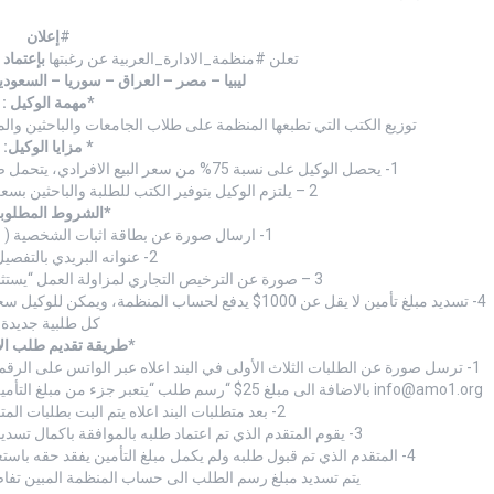
#
إعلان
تعلن #منظمة_الادارة_العربية عن رغبتها
بإعتماد 
ليبيا – مصر – العراق – سوريا – السعودي
*مهمة الوكيل :
توزيع الكتب التي تطبعها المنظمة على طلاب الجامعات والباحثين والمهتم
* مزايا الوكيل:
1- يحصل الوكيل على نسبة 75% من سعر البيع الافرادي، يتحمل ضمنها تكاليف الشحن لعنوانه/ عنوان موقع الطالب
2 – يلتزم الوكيل بتوفير الكتب للطلبة والباحثين بسعر حسم 50% من سعر البيع الإفرادي
*الشروط المطلوبة
1- ارسال صورة عن بطاقة اثبات الشخصية ( الهوية الوطنية / جواز السفر)
2- عنوانه البريدي بالتفصيل في بلده
3 – صورة عن الترخيص التجاري لمزاولة العمل “يستثنى في حالات خاصة تقدرها المنظمة”
4- تسديد مبلغ تأمين لا يقل عن 1000$ يدفع لحساب المنظ
كل طلبية جديدة.
*طريقة تقديم طلب الا
1- ترسل صورة عن الطلبات الثلاث الأولى في البند اعلاه عبر الواتس على الرقم 00905522032821 أو الإيميل
info@amo1.org
بالاضافة الى مبلغ 25$ “رسم طلب “يتعبر جزء من مبلغ التأمين في حال قبول اعتماد المتقدم ، أو تعاد له في حال رفض طلبه.
2- بعد متطلبات البند اعلاه يتم البت بطلبات المتقدمين، واعتماد المناسب منهم.
3- يقوم المتقدم الذي تم اعتماد طلبه بالموافقة باكمال تسديد مبلغ التأمين ليصار الى البدء بشحن الكتب.
4- المتقدم الذي تم قبول طلبه ولم يكمل مبلغ التأمين يفقد حقه باستعادة رسم الطلب بعد 15 يوم من ارسال الموافقة له.
يتم تسديد مبلغ رسم الطلب الى حساب المنظمة المبين تفاصيله بالرابط التالي