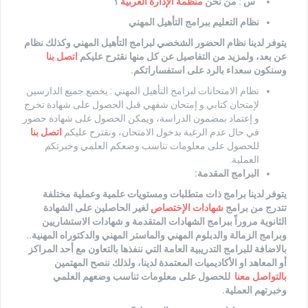
س : من نحن
منظمة الإدارة العربية
؟
نظام التعليم ببرامج التأهيل المهني
يتوفر لدينا نظام الحضور الشخصي لبرامج التأهيل المهني وكذلك نظام
عن بعد، ولمزيد من التفاصيل عن كل منها نقترح عليكم
اتصل بنا
وسنكون سعداء بالرد على استفساراتكم.
نظام الامتحانات لبرامج التأهيل المهني : يخضع جميع الدارسين
لإمتحان كتابي و إمتحان شفهي قبل الحصول على شهادة تخرج
و إعتماد بمضمون الدراسة، ويمكن الحصول على شهادة حضور
في حال عدم الرغبة بدخول الامتحان، ونقترح عليكم
اتصل بنا
للحصول على معلومات تناسب وضعكم العلمي وخبرتكم
العملية.
البرامج المقدمة:
يتوفر لدينا برامج ذات متطلبات ومستويات علمية وعملية مختلفة
تتدرج من برامج
شهادات الإختصاص
لغير الحاصلين على الشهادة
الثانوية مروراً ببرامج الشهادات المتقدمة و شهادات الاستشاريين
وبرامج الزمالة والدبلوم المهني والماستر المهني والدكتوراه المهنية..
بالاضافة للبرامج التدريبية
العامة التي ننفذها بالتعاون مع أحد المراكز
أو المعاهد او الأكاديميات المعتمدة لدينا، ولذلك ننصح المهتمين
بالتواصل معنا
للحصول على معلومات تناسب وضعهم العلمي
وخبرتهم العملية.