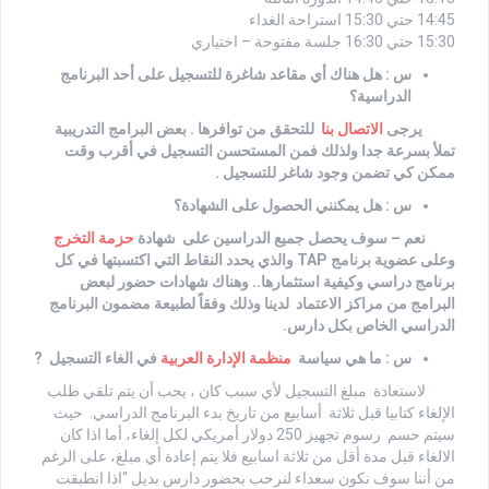
14:45 حتي 15:30 استراحة الغداء
15:30 حتي 16:30 جلسة مفتوحة – اختياري
س : هل هناك أي مقاعد شاغرة للتسجيل على أحد البرنامج
الدراسية؟
يرجى
الاتصال بنا
للتحقق من توافرها . بعض البرامج التدريبية
تملأ بسرعة جدا ولذلك فمن المستحسن التسجيل في أقرب وقت
ممكن كي تضمن وجود شاغر للتسجيل .
س : هل يمكنني الحصول على الشهادة؟
نعم – سوف يحصل جميع الدراسين على شهادة
حزمة التخرج
وعلى عضوية برنامج TAP والذي يحدد النقاط التي اكتسبتها في كل
برنامج دراسي وكيفية استثمارها.. وهناك شهادات حضور لبعض
البرامج من
مراكز الاعتماد لدينا وذلك وفقاً لطبيعة مضمون البرنامج
الدراسي الخاص بكل دارس.
س : ما هي سياسة
منظمة الإدارة العربية
في الغاء التسجيل ?
لاستعادة مبلغ التسجيل لأي سبب كان ، يجب أن يتم تلقي طلب
الإلغاء كتابيا قبل ثلاثة أسابيع من تاريخ بدء البرنامج الدراسي. حيث
سيتم حسم رسوم تجهيز 250 دولار أمريكي لكل إلغاء، أما اذا كان
الالغاء قبل مدة أقل من ثلاثة اسابيع فلا يتم إعادة أي مبلغ، على الرغم
من أننا سوف نكون سعداء لنرحب بحضور دارس بديل “اذا انطبقت