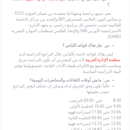
؟
نعم، جميع برامجنا وشهاداتنا معتمدة من ضمان الجودة TECC
و مجلس البورد العالمي للمحترفينIBP والعديد من مراكز الاعتماد
العالمية حسب تخصص كل برنامج دراسي، و معهد الإدارة
الاستراتيجية الأوربي SMI والإتحاد العالمي لمنظمات الموارد البشرية
GUHRO.
س : هل هناك قواعد اللباس ؟
ليس هناك قواعد خاصة باللباس خلال البرامج الدراسية لدى
منظمة الإدارة العربية
لأنه من المفترض أن تكون الدراسة مريح
ومناسب للجميع مع الالتزام طبيعا بالآداب العامة ، فمسؤوليتنا توفير
البيئة الدراسية المناسبة.
س : ما هي أوقات اللقاءات والمحاضرات اليومية؟
غالباً تكون وفق الجدول ادناه ويمكن ان تختلف لبعض البرامج
حسب طبيعتها
8:30 حتي 09:00 الترحيب
9:00 حتي 10:45 الجلسة الأولى
10:45 حتي 11:00 استراحة قهوة
11:00 حتي 00:45 الجلسة الثانية
12:45 حتي 13:15 استراحة قهوة
13:15 حتي 14:45 الدورة الثالثة