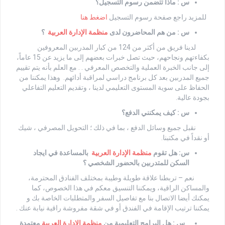
س : ماذا تتضمن رسوم التسجيل؟
للمزيد راجع صفحة رسوم التسجيل
اضغط هنا
س : من هم المحاضرون لدى
منظمة الإدارة العربية
؟
لدينا فريق من أكثر من 124 من كبار المدربين المعروفين
بكفاءتهم ونجاحهم، حيث تصل خبرات بعضهم إلى ما يزيد عن 15 عاماً،
إلى جانب الخبرة العملية والتخصص المعرفي . . مع العلم بأنه يتم تقييم
جميع المدربين بعد كل برنامج دراسي لمراقبة أدائهم. وهذا يمكننا من
الحفاظ على سوية المستوى التعليمي لدينا ، وتقديم التعليم التفاعلي
بجودة عالية.
س : كيف يمكنني الدفع؟
نقبل جميع وسائل الدفع ، بما في ذلك ؛ التحويل المصرفي ، شيك
أو نقداً في مكتبنا.
س: هل تقوم
منظمة الإدارة العربية
بالمساعدة في ايجاد
السكن للمتدربين بالحضور الشخصي ؟
نعم – تربطنا علاقة طويلة وطيبة بمختلف الفنادق المحترمة،
والمساكن الراقية، ويمكننا التنسيق معكم في هذا الخصوص، كما
يمكنك أيضا الاتصال بنا مع تفاصيل السفر والمتطلبات الخاصة بك و
يمكننا ترتيب الإقامة في الفندق أو في شقة مفروشة راقية نيابة عنك .
س : هل البرامج التعليمية من
منظمة الإدارة العربية
معتمدة