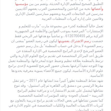
التطبيق الصحيح لمفاهيم الإدارة الحديثة، وتضم من بين
مؤسسيها
وأعضائها
نخبة من الباحثين والمتخصصين العرب بعضهم أكاديمين
مدرسين في الجامعات العربية وبعضهم ممارسين للعمل الإداري
وقائمين على إدارة كبريات المنظمات العربية.
تعمل حالياً المنظمة كجزء من مجموعة مارت “مارت للتعليم و
الإستشارات” المرخصة بموجب القوانين والأنظمة في الجمهورية
التركية برقم 6120700455 ، و تماشياً مع هدفها غير الربحي فقط
خصصت
رسم الاشتراك بعضويتها
ليكون في رصيد العضو “بمعنى ان
رسم العضوية لا يدخل في حساب المنظمة” بل بدل رسم حضور
العضو المرشح لإحدى البرامج التخصصية في الإدارة المنفذة عن
طريق أحد المراكز المتخصصة في تقديم برامج العلوم الإدارية والتي
ترتبط بالمنظمة بعلاقة تنظيم وضبط جودة لمخرجاتها، والمنظمة تعمل
بهذا التوجه تنفيذاً لرغبتها بضمان حضور المرشح للعضوية لإحدى برامج
علوم الادارة الأساسية، ليكون جميع الأعضاء بسوية معرفية بحدودها
الأساسية.
شهد نشاط المنظمة تطوراً كبيراً منذ انشائها عام 2011 – رغم تنقل
مقرها الرئيسي من دمشق إلى القاهرة ثم إلى استنبول- وقد تنوع
نشاطها ليشمل على تقديم الاستشارات و مراقبة تنظيم البرامج
التدريبية – لضمان الجودة- وعقد المؤتمرات العلمية التخصصية.
كما تضمن نشاطها في بعض الحالات تقديم برامج تدريبية بالتعاون مع
كبريات الاكاديميات العالمية والكليات المتخصصة في علوم الادارة في
العديد من الجامعات: