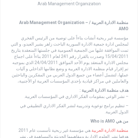
Arab Management Organızatıon
منظمة الادارة العربية / Arab Management Organization –
AMO
مؤسسة غير ربحية أنشات بناءاً على توصية من الرئيس الفخري
لمجلس ادارة جمعية الادارة السورية الباحث زاهر بشير العبدو، و التي
تمت الموافقة عليها من الجمعية العمومية في جلستها المنعقدة بتاريخ
15/04/2011 وصدرت بالقرار رقم 241 لعام 2011 بناءاً على اجماع
مجلس الادارة المنعقد يوم الأحد الموافق 24/04/2011 الذي بموجبه
تم إقرار قيام منظمة الادارة العربية و وضع نظامها الداخلي و آليات
عملها، لتشمل أعضاء من جميع الدول العربي من المفكرين والباحثين
والعاملين في مراكز قيادية بإحدى المؤسسات العربية او الأجنبية،
هدف منظمة الادارة العربية :
– نشر الوعي بمقومات الفكر الاداري في المؤسسات العربية.
– تنظيم برامج توعوية وتدريبية لنشر الفكر الاداري التطبيقي في
الدول العربية.
من هي Who is AMO
منظمة الادارة العربية
هي مؤسسة غير ربحية تأسست عام 2011
هدفها نشر العلوم الإدارية ومفاهيمها الحديثة والمساهمة في نشر