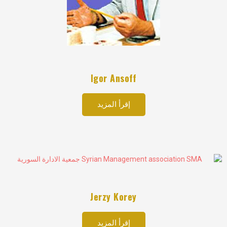
Igor Ansoff
إقرأ المزيد
Jerzy Korey
إقرأ المزيد