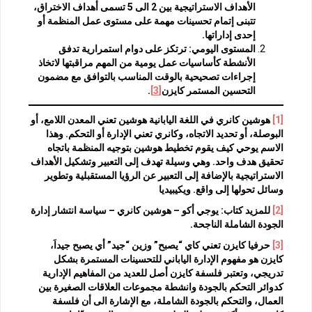
الأهداف الاستراتيجية بين 2 الى 5 تسمى أهداف الاختراق،
تتبنى إتمام تحسينات مهمة على مستوى عمل المنظمة أو
إحدى إداراتها.
المستوى اليومي: ترتكز على دوام استمرارية تدفق
الأنشطة كأساسيات عمل يومية من المهم مراقبتها لاتخاذ
إجراءات تصحيحية بالوقت المناسب بالتوافق مع مضمون
التحسين المستمر كايزن
[3]
.
[1]
هوشين كانري في اللغة اليابانية هوشين تعني المعدن اللامع، أو
البوصلة، أو تحديد الاتجاه، وكانري تعني الإدارة أو التحكم. وهذا
الاسم يوحي كيف يقوم تخطيط هوشين بتوجيه المنظمة باتجاه
تحقيق هدف واحد. وهي وسيلة تهدف إلى التعبير وتشكيل الأهداف
الاستراتيجية بالإضافة إلى التعبير عن الرؤيا المستقبلية وتطوير
وسائل تحولها إلى واقع. ويكيبيديا
[2]
للمزيد كتاب: يوجي أكو – هوشين كانري – سياسة انتشار إدارة
الجودة الشاملة الناجحة.
[3]
حرفيا كايزن تعني كاي “يصبح” وزين “جيد” أي يصبح جيداَ،
كايزن هو مفهوم الإدارة الياباني للتحسينات المستمرة بشكل
تدريجي، وتعتبر فلسفة كايزن أصل للعديد من المفاهيم الإدارية
كدوائر التحكم بالجودة وانشطة مجموعات العلاقات الصغيرة بين
العمال، والتحكم بالجودة الشاملة، مع الإشارة الى أن فلسفة