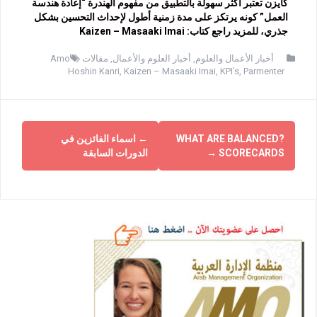
كايزن تعتبر أكثر سهولة بالتطبيق من مفهوم الهندرة “إعادة هندسة
العمل” كونه يرتكز على مدة زمنية أطول لإحداث التحسين بشكل
جذري، للمزيد راجع كتاب: Kaizen – Masaaki Imai
أخبار الأعمال والعلوم
,
أخبار العلوم والأعمال
,
مقالات Amo
Hoshin Kanri
,
Kaizen – Masaaki Imai
,
KPI’s
,
Parmenter
?WHAT ARE BALANCED
←
اسماء الفائزين في
SCORECARDS
→
الدورات السابقة