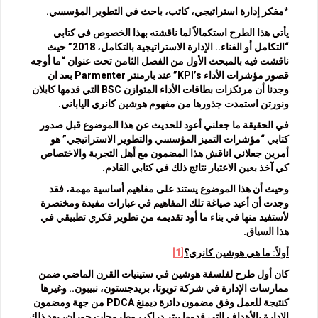
*مفكر إدارة استراتيجي، كاتب، باحث في التطوير المؤسسي.
يأتي هذا الطرح استكمالاً لما ناقشته بهذا الخصوص في كتابي
“التكامل أو الفناء.. الإدارة الاستراتيجية بالتكامل، 2018” حيث
ناقشت فيه بالمبحث الأول من الفصل الثامن تحت عنوان “ما أوجه
قصور مؤشرات الأداء KPI’s” عند بارمنتر Parmenter بعد ان
وجدنا أن مرتكزات بطاقات الأداء المتوازن BSC التي قدمها كابلان
ونورتن استمدت جذورها من مفهوم هوشين كانري الياباني.
في الحقيقة ما جعلني أعود للحديث عن هذا الموضوع قبل صدور
كتابي “مؤشرات التميز المؤسسي والتطوير الاستراتيجي” هو
أمرين جعلاني اناقش هذا المضمون مع أهل التجربة والاختصاص
كي آخذ بعين الاعتبار نتائج ذلك في كتابي القادم.
وحيث أن هذا الموضوع يستند على مفاهيم أساسية مهمة، فقد
وجدت أن أعيد صياغة تلك المفاهيم في عبارات مفيدة ومختصرة
لأستفيد منها في بناء ما أود تقديمه من تطوير فكري تطبيقي في
هذا السياق.
أولاً: ما هي هوشين كانري؟
[1]
كان أول طرح لفلسفة هوشين في ستينيات القرن الماضي ضمن
ممارسات الإدارة في شركة تويوتا، بريدجستون، نبيبون.. وغيرها
كنتيجة للعمل وفق مضمون دائرة ديمنغ PDCA من جهة ومضمون
الإدارة بالأهداف التي قدمها بيتر دراكر، وطروحات جوران، بعد ذلك