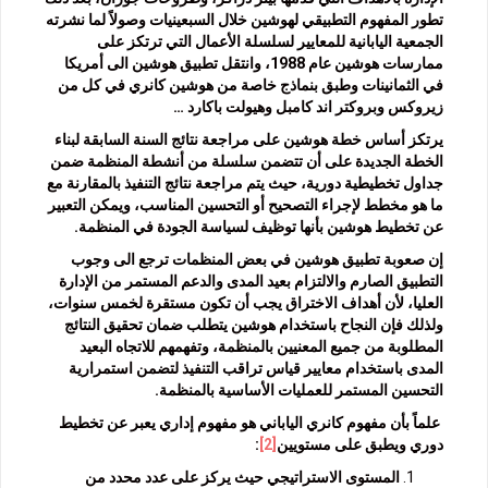
تطور المفهوم التطبيقي لهوشين خلال السبعينيات وصولاً لما نشرته
الجمعية اليابانية للمعايير لسلسلة الأعمال التي ترتكز على
ممارسات هوشين عام 1988، وانتقل تطبيق هوشين الى أمريكا
في الثمانينات وطبق بنماذج خاصة من هوشين كانري في كل من
زيروكس وبروكتر اند كامبل وهيولت باكارد …
يرتكز أساس خطة هوشين على مراجعة نتائج السنة السابقة لبناء
الخطة الجديدة على أن تتضمن سلسلة من أنشطة المنظمة ضمن
جداول تخطيطية دورية، حيث يتم مراجعة نتائج التنفيذ بالمقارنة مع
ما هو مخطط لإجراء التصحيح أو التحسين المناسب، ويمكن التعبير
عن تخطيط هوشين بأنها توظيف لسياسة الجودة في المنظمة.
إن صعوبة تطبيق هوشين في بعض المنظمات ترجع الى وجوب
التطبيق الصارم والالتزام بعيد المدى والدعم المستمر من الإدارة
العليا، لأن أهداف الاختراق يجب أن تكون مستقرة لخمس سنوات،
ولذلك فإن النجاح باستخدام هوشين يتطلب ضمان تحقيق النتائج
المطلوبة من جميع المعنيين بالمنظمة، وتفهمهم للاتجاه البعيد
المدى باستخدام معايير قياس تراقب التنفيذ لتضمن استمرارية
التحسين المستمر للعمليات الأساسية بالمنظمة.
علماً بأن مفهوم كانري الياباني هو مفهوم إداري يعبر عن تخطيط
دوري ويطبق على مستويين
[2]
:
المستوى الاستراتيجي حيث يركز على عدد محدد من