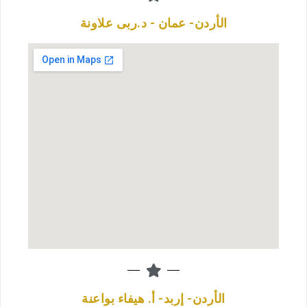
الأردن- عمان - د.ربى علاونة
الأردن- إربد- أ. هيفاء بواعنة