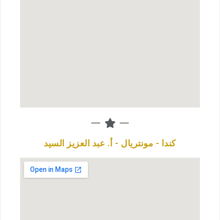
كندا - مونتريال - أ. عبد العزيز السيد