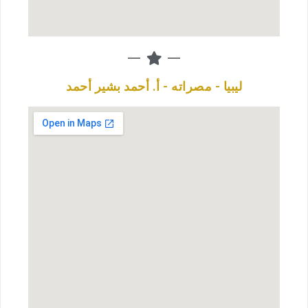
ليبيا - مصراته - أ. أحمد بشير أحمد