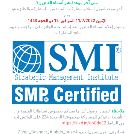
متى آخر موعد لنشر أسماء الفائزين؟
آخر موعد لقبول استلام مشاركات المتقدمين للمشاركة بالجائزة هو
يوم
الإثنين 11/7/2022 الموافق: 12 ذو الحجة 1443
وسيتم إعلام أسماء الفائزين بعد إتمام لجنة الجائزة في مراجعة وتقييم
نتائج المشاركات
ملاحظة
: لضمان وصول كل ما يفيدكم بخصوص نشاطاتنا العلمية و
التأهيلية ندعوكم للمشاركة بمجموعتنا الجديدة 224 على الواتس اب
من الرابط
https://lnkd.in/gpCdaE2
#جائزة_زاهر_بشير_العبدو #Zaher_Basheer_Alabdo_prize