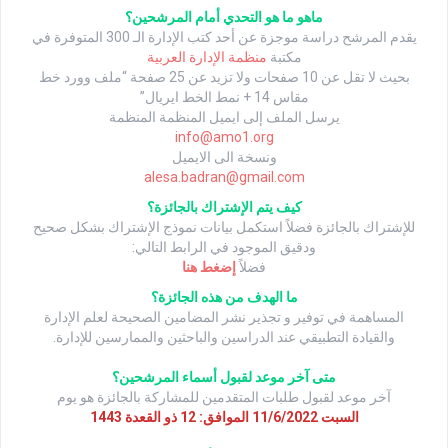
ماهو ما هو التحدي أمام المرشحين؟
يقدم المرشح دراسة موجزة عن أحد كتب الإدارة الـ 300 المتوفرة في
مكتبة
منظمة الإدارة العربية
بحيث لا تقل عن 10 صفحات ولا تزيد عن 25 صفحة “ملف وورد خط
مقاس 14 + نمط الخط ايريال”
يرسل الملف إلى ايميل المنظمة المنظمة
info@amo1.org
ونسخة الى الايميل
alesa.badran@gmail.com
كيف يتم الإشتراك بالجائزة؟
للإشتراك بالجائزة فضلاً استكمل بيانات نموذج الإشتراك بشكل صحيح
ودقيق الموجود في الرابط التالي:
فضلاً
إضغط هنا
ما الهدف من هذه الجائزة؟
المساهمة في توفير و تجذير نشر المضامين الصحيحة لعلم الإدارة
والقيادة التطبيقي عند الدراسين والباحثين والممارسين للإدارة.
متى آخر موعد لقبول أسماء المرشحين؟
آخر موعد لقبول طلبات المتقدمين للمشاركة بالجائزة هو يوم
السبت 11/6/2022 الموافق: 12 ذو القعدة 1443