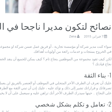
نصائح لتكون مديرا ناجحا في ا
7 فبراير، 2015
Zena
سواء كنت مدير شركة أو مؤسسة تجارية ، أو فريق عمل ضمن شركة او مجموعة ع
في الخروج بمنتجات و خدمات رائعة من أولويات أهدافك.
لكن كيف تقود مجموعة من الموظفين بنجاح تام ؟ كيف يمكن للجميع أن ينفد الخطط
نجاح قيادتك ؟
1- بناء الثقة
عليك أن تعرف ان الطرف الأخر المتجلي في الموظف أو العنصر بالفريق لن يعمل مع
تصرفاتك و قراراتك تشير إلى ذلك و تؤكد عليه ، عليك إذن أن تبني الثقة مع الطر
على النجاح … حينها سيدرك الطرف الأخر أنك تراهن عليه و سيعمل على أن لا يخ
2- تعامل و تكلم بشكل شخصي
فريق العمل لا يحب ان تتكلم بشكل رسمي هذا لا يعني أنك ستقضي معهم كل الو