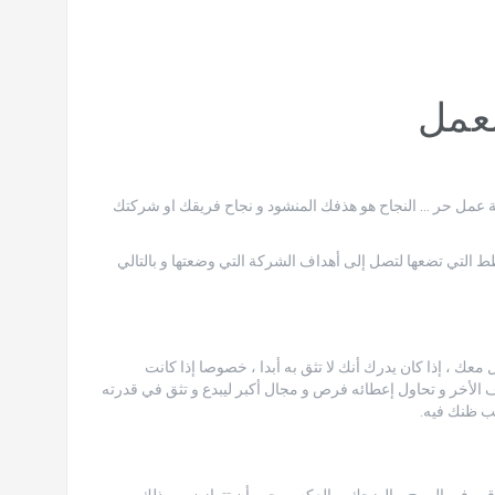
لعمل
مل حر … النجاح هو هذفك المنشود و نجاح فريقك او شركتك
 التي تضعها لتصل إلى أهداف الشركة التي وضعتها و بالتالي
ك ، إذا كان يدرك أنك لا تثق به أبدا ، خصوصا إذا كانت
ف الأخر و تحاول إعطائه فرص و مجال أكبر ليبدع و تثق في قدرته
يب ظنك فيه.
قت في المرح و الضحك ، بالعكس يجب أن تتوازن بين ذلك و