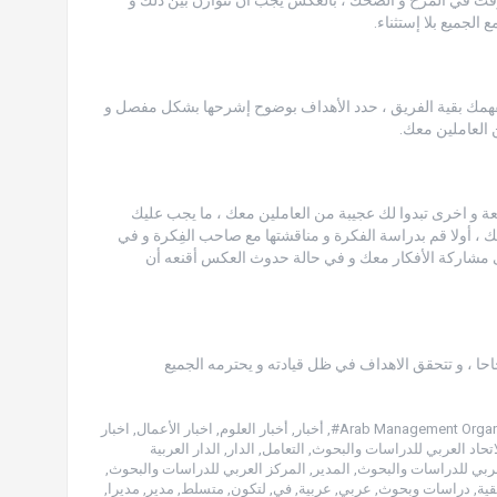
الجميع بلا إستثناء.
فهمك بقية الفريق ، حدد الأهداف بوضوح إشرحها بشكل مفصل و
 العاملين معك.
ة و اخرى تبدوا لك عجيبة من العاملين معك ، ما يجب عليك
 ، أولا قم بدراسة الفكرة و مناقشتها مع صاحب الفِكرة و في
ى مشاركة الأفكار معك و في حالة حدوث العكس أقنعه أن
جاحا ، و تتحقق الاهداف في ظل قيادته و يحترمه الجميع
,
أخبار
,
أخبار العلوم
,
اخبار الأعمال
,
اخبار
اتحاد العربي للدراسات والبحوث
,
التعامل
,
الدار
,
الدار العربية
ربي للدراسات والبحوث
,
المدير
,
المركز العربي للدراسات والبحوث
,
ية
,
دراسات وبحوث
,
عربي
,
عربية
,
في
,
لتكون
,
متسلط
,
مدير
,
مديرا
,