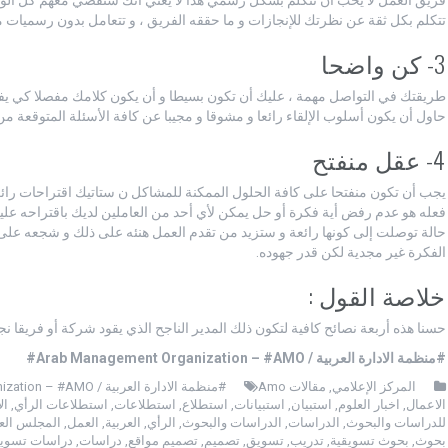
تتكلم بكل ثقة عن نظرتك للإنجازات و ما حققه الفريق ، و تتعامل بدون رسميات مع 
3- كن واضحا
طريقتك في التواصل مهمة ، عليك أن تكون بسيطا و أن يكون كلامك مفصلا كي ي
حاول أن يكون أسلوب الإلقاء رائعا و مشوقا و مجيبا عن كافة الأسئلة المتوقعة من
4- عقل منفتح
يجب أن تكون منفتحا على كافة الحلول الممكنة للمشاكل ن ستاتيك اقتراحات رائع
فعله هو عدم رفض أية فكرة أو حل يمكن لأي أحد من العاملين لديك باقتراحه عليك
حالة توصلت إلى كونها رائعة و ستزيد من تقدم العمل هنئه على ذلك و شجعه عل
الفكرة غير مجدية لكن قدر جهوده.
خلاصة القول :
حسنا هذه أربعة نصائح كافية لتكون ذلك المدير الناجح الذي يقود شركة أو فريقا ن
#منظمة الادارة العربية / Arab Management Organization – #AMO#
المركز الإعلامي
,
مقالات Amo
#منظمة الادارة العربية / Arab Management Organization – #AMO#
الاعمال
,
اخبار العلوم
,
استبيان
,
استبيانات
,
استطلاع
,
استطلاعات
,
استطلاعات الرأي
,
ال
للدراسات والبحوث
,
الدراسات
,
الدراسات والبحوث
,
الرأي
,
العربية
,
العمل
,
المجلس الع
بحوث
,
بحوث تسويقية
,
تدريب
,
تسويق
,
تصميم
,
تصميم مواقع
,
دراسات
,
دراسات تسويق