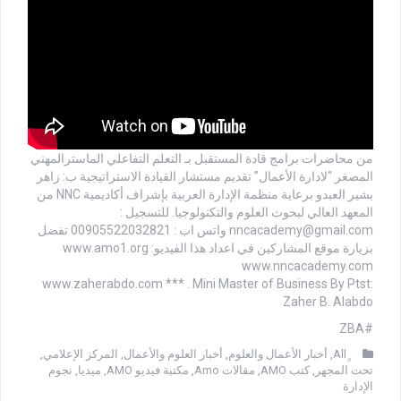
من محاضرات برامج قادة المستقبل بـ التعلم التفاعلي الماسترالمهني
المصغر “لادارة الأعمال” تقديم مستشار القيادة الاستراتيجية ب: زاهر
بشير العبدو برعاية منظمة الإدارة العربية بإشراف أكاديمية NNC من
المعهد العالي لبحوث العلوم والتكنولوجيا. للتسجيل :
nncacademy@gmail.com
واتس اب : 00905522032821 تفضل
بزيارة موقع المشاركين في اعداد هذا الفيديو: www.amo1.org
www.nncacademy.com
www.zaherabdo.com *** . Mini Master of Business By Ptst:
Zaher B. Alabdo
#ZBA
,
أخبار الأعمال والعلوم
,
أخبار العلوم والأعمال
,
المركز الإعلامي
,
تحت المجهر
,
كتب AMO
,
مقالات Amo
,
مكتبة فيديو AMO
,
ميديا
,
نجوم
الإدارة