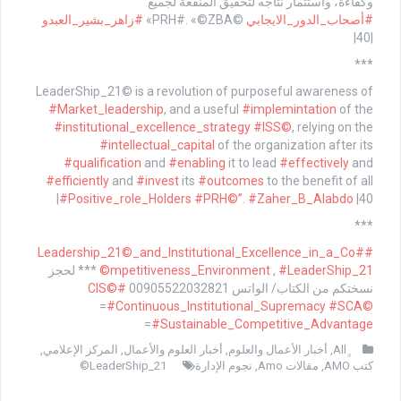
وكفاءة، واستثمار نتاجه لتحقيق المنفعة لجميع
#أصحاب_الدور_الايجابي
©PRH#. «©ZBA»
#زاهر_بشير_العبدو
|40|
***
LeaderShip_21© is a revolution of purposeful awareness of
#Market_leadership
, and a useful
#implemintation
of the
#institutional_excellence_strategy
#ISS©
, relying on the
#intellectual_capital
of the organization after its
#qualification
and
#enabling
it to lead
#effectively
and
#efficiently
and
#invest
its
#outcomes
to the benefit of all
#Positive_role_Holders
#PRH©”
.
#Zaher_B_Alabdo
|40|
***
#Leadership_21©_and_Institutional_Excellence_in_a_Co
#
#LeaderShip_21©
,
mpetitiveness_Environment
*** لحجز
نسختكم من الكتاب/ الواتس 00905522032821
#CIS©
=
#Continuous_Institutional_Supremacy
#SCA©
=
#Sustainable_Competitive_Advantage
,
أخبار الأعمال والعلوم
,
أخبار العلوم والأعمال
,
المركز الإعلامي
,
كتب AMO
,
مقالات Amo
,
نجوم الإدارة
LeaderShip_21©