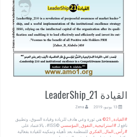
القيادة LeaderShip_21
13 يونيو، 2019
Zena
#القيادة_21©
هي ثورة وعي هادف للريادة وقيادة السوق، وتطبيق
نافع لـ
#استراتيجية_التفوق_المؤسسي
©ISS#، بالاعتماد على
#رأس_المال_الفكري
للمنظمة بعد تأهيله وتمكينه للقيادة بفعالية