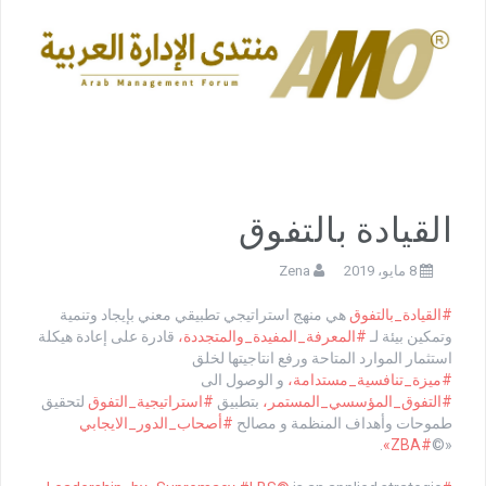
القيادة بالتفوق
8 مايو، 2019
Zena
#القيادة_بالتفوق
هي منهج استراتيجي تطبيقي معني بإيجاد وتنمية
وتمكين بيئة لـ
#المعرفة_المفيدة_والمتجددة،
قادرة على إعادة هيكلة
استثمار الموارد المتاحة ورفع انتاجيتها لخلق
#ميزة_تنافسية_مستدامة،
و الوصول الى
#التفوق_المؤسسي_المستمر،
بتطبيق
#استراتيجية_التفوق
لتحقيق
طموحات وأهداف المنظمة و مصالح
#أصحاب_الدور_الايجابي
.
#ZBA»
«©