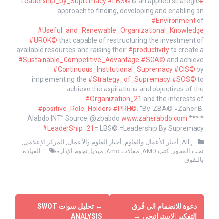
#LBS©
is an applied strategic
#Leadership_by_Supremacy
approach to finding, developing and enabling an
#Environment
of
#Useful_and_Renewable_Organizational_Knowledge
#UROK©
that capable of restructuring the investment of
available resources and raising their
#productivity
to create a
#Sustainable_Competitive_Advantage
#SCA©
and achieve
#Continuous_Institutional_Supremacy
#CIS©
by
implementing the
#Strategy_of_Supremacy
#SOS©
to
achieve the aspirations and objectives of the
#Organization_21
and the interests of
#positive_Role_Holders
#PRH©
. “By: ZBA© =Zaher B.
Alabdo INT” Source: @zbabdo
www.zaherabdo.com
*** *
#LeaderShip_21
= LBS© =Leadership By Supremacy
,
أخبار الأعمال والعلوم
,
أخبار العلوم والأعمال
,
المركز الإعلامي
,
تحت المجهر
,
كتب AMO
,
مقالات Amo
,
ميديا
,
نجوم الإدارة
القيادة
بالتفوق
دعوة للانضمام الى فُرق
←
تحليل سوات SWOT
التفكير الاستراتيجي
→
ANALYSIS