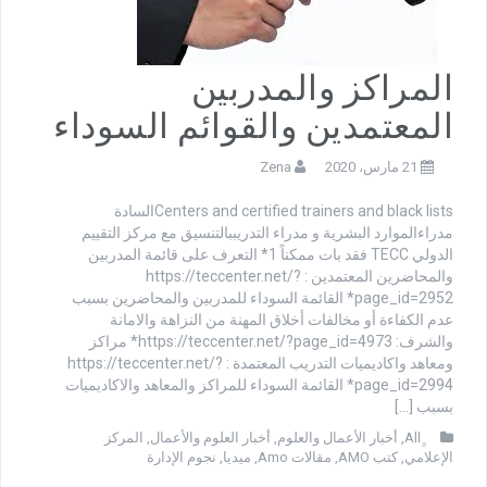
المراكز والمدربين
المعتمدين والقوائم السوداء
21 مارس، 2020
Zena
Centers and certified trainers and black listsالسادة
مدراءالموارد البشرية و مدراء التدريببالتنسيق مع مركز التقييم
الدولي TECC فقد بات ممكناً 1* التعرف على قائمة المدربين
والمحاضرين المعتمدين : https://teccenter.net/?
page_id=2952* القائمة السوداء للمدربين والمحاضرين بسبب
عدم الكفاءة أو مخالفات أخلاق المهنة من النزاهة والامانة
والشرف: https://teccenter.net/?page_id=4973* مراكز
ومعاهد واكاديميات التدريب المعتمدة : https://teccenter.net/?
page_id=2994* القائمة السوداء للمراكز والمعاهد والاكاديميات
بسبب […]
,
أخبار الأعمال والعلوم
,
أخبار العلوم والأعمال
,
المركز
الإعلامي
,
كتب AMO
,
مقالات Amo
,
ميديا
,
نجوم الإدارة