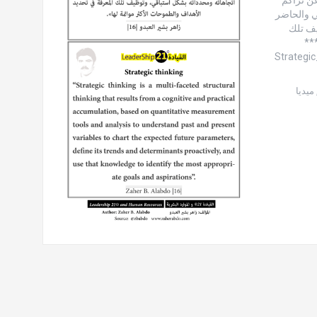
ي والحاضر
يف تلك
**
#Strategi
ميديا