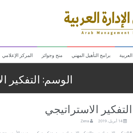
العربية
برامج التأهيل المهني
منح وجوائز
المركز الإعلامي
الوسم:
التفكير ا
التفكير الاستراتيجي
14 أبريل، 2019
Zena
#التفكير_الاستراتيجي «التفكير الاستراتيجي هو تفكير تركيبي متعدد الأوجه ينتج 