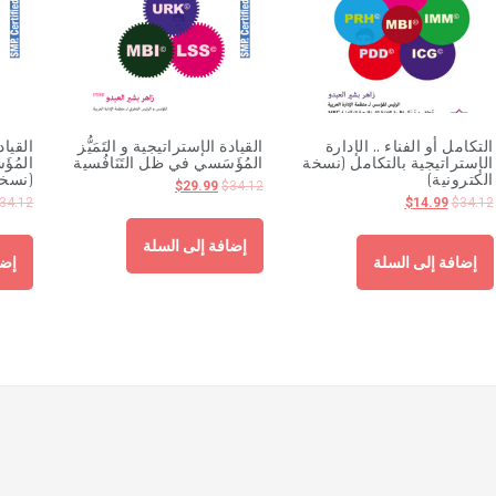
التكامل أو الفناء .. الإدارة
القيادة الإستراتيجية و التَمَيُّز
القياد
الإستراتيجية بالتكامل (نسخة
المُؤَسَسي في ظل التَنَافُسية
المُؤَ
الكترونية)
(نسخة
$
29.99
$
34.12
34.12
$
14.99
$
34.12
إضافة إلى السلة
إضافة إلى السلة
إضا