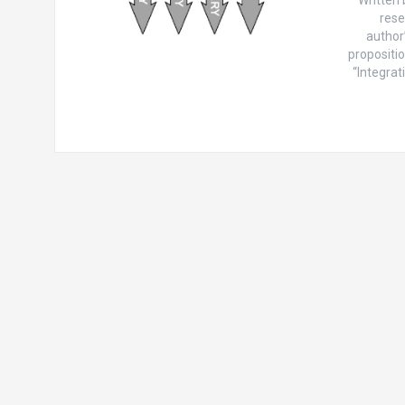
rese
author
propositi
“Integra