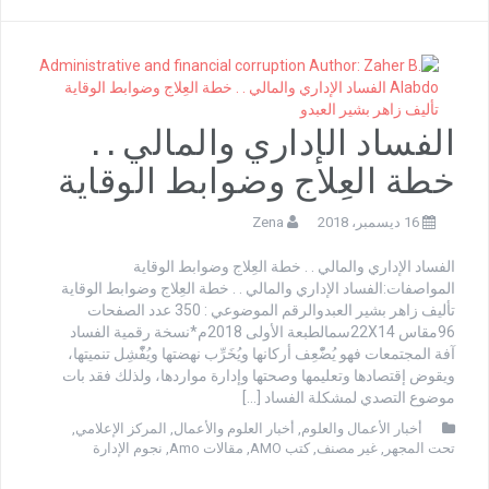
الفساد الإداري والمالي . .
خطة العِلاج وضوابط الوقاية
16 ديسمبر، 2018
Zena
الفساد الإداري والمالي . . خطة العِلاج وضوابط الوقاية
المواصفات:الفساد الإداري والمالي . . خطة العِلاج وضوابط الوقاية
تأليف زاهر بشير العبدوالرقم الموضوعي : 350 عدد الصفحات
96مقاس 22X14سمالطبعة الأولى 2018م*نسخة رقمية الفساد
آفة المجتمعات فهو يُضّْعِف أركانها ويُخَرِّب نهضتها ويُفّْشِل تنميتها،
ويقوض إقتصادها وتعليمها وصحتها وإدارة مواردها، ولذلك فقد بات
موضوع التصدي لمشكلة الفساد […]
أخبار الأعمال والعلوم
,
أخبار العلوم والأعمال
,
المركز الإعلامي
,
تحت المجهر
,
غير مصنف
,
كتب AMO
,
مقالات Amo
,
نجوم الإدارة