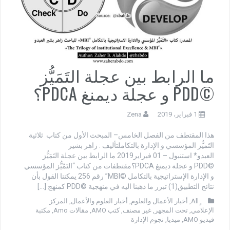
ما الرابط بين عجلة التَمَيُّز
©PDD و عجلة ديمنغ PDCA؟
1 فبراير، 2019
Zena
هذا المقتطف من الفصل الخامس– المبحث الأول من كتاب ثلاثية
التَميُّز المؤسسي و الإدارة بالتكاملتأليف : زاهر بشير
العبدو* استنبول – 01 فبراير2019 ما الرابط بين عجلة التَمَيُّز
©PDD و عجلة ديمنغ PDCA؟مقتطفات من كتاب “التَمّيُّز المؤسسي
و الإدارة الإستراتيجية بالتكامل ©MBI” رقم 256 يمكننا القول بأن
نتائج التطبيق(1) تبرر ما ذهبنا اليه في منهجية ©PDD كمنهج […]
,
أخبار الأعمال والعلوم
,
أخبار العلوم والأعمال
,
المركز
الإعلامي
,
تحت المجهر
,
غير مصنف
,
كتب AMO
,
مقالات Amo
,
مكتبة
فيديو AMO
,
ميديا
,
نجوم الإدارة