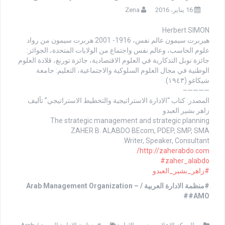
16 يناير، 2016
Zena
Herbert SIMON
هيربرت سيمون عالم نفس، 1916- 2001 هربرت سيمون من رواد
علوم الحاسب، وعالم نفس واجتماع من الولايات المتحدة، الجوائز:
جائزة نوبل التذكارية في العلوم الاقتصادية، جائزة تورنغ، قلادة العلوم
الوطنية في مجال العلوم السلوكية والاجتماعية، التعليم: جامعة
شيكاغو (١٩٤٣).
————–
المصدر: كتاب “الادارة الاستراتيجية والتخطيط الاستراتيجي” تأليف
زاهر بشير العبدو
The strategic management and strategic planning
ZAHER B. ALABDO BEcom, PDEP, SMP, SMA
Writer, Speaker, Consultant.
http://zaherabdo.com/
‪#‎
zaher_alabdo‬
‫#‏
زاهر_بشير_العبدو‬
#منظمة الادارة العربية / Arab Management Organization –
#AMO#