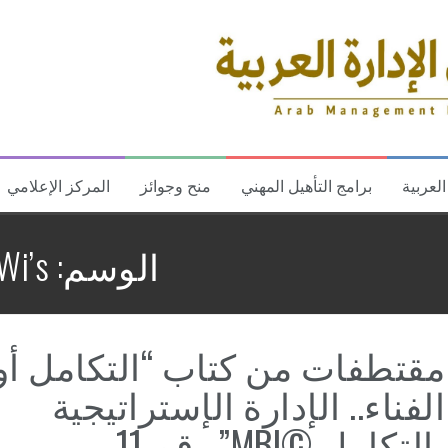
العربية
برامج التأهيل المهني
منح وجوائز
المركز الإعلامي
الوسم:
i’s©
مقتطفات من كتاب “التكامل أو
الفناء.. الإدارة الإستراتيجية
بالتكامل ©MBI” رقم 11