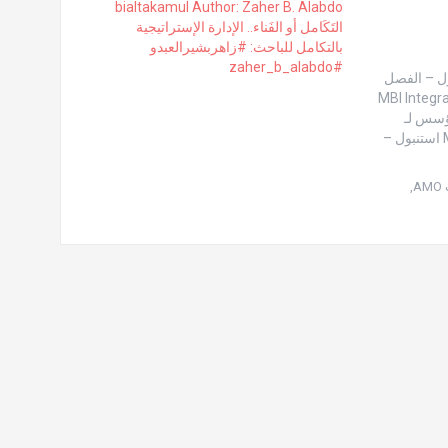
 القسم الأول – الفصل
جية بالتكامل ©MBI Integration or death..
ئيس المؤسس لـ
منظمة الإدارة العربية مُحاضر و مُطَّوِر نظرية الإدارة الإستراتيجية التكاملية ©MBI استنبول –
A
,