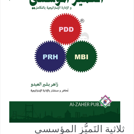
ثلاثية التَميُّز المؤسسي