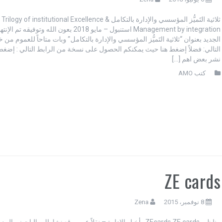
ثلاثية التَميُّز المؤسسي والإدارة بالتكامل ilogy of institutional Excellence
Management by integration استنبول – مايو 2018 بعون الله وتوفي
الجديد بعنوان “ثلاثية التَميُّز المؤسسي والإدارة بالتكامل” وبات متاحاً للعموم من 
التالي: فضلاً إضغط هنا حيث يمكنكم الحصول على نسخة من الرابط التالي : إضغط
نشر بعض اهم […]
كتب AMO
ZE cards
8 نوفمبر، 2015
Zena
مناظير ZEcards ZE cards أخبار الادارة – نقلاً عن موقع نشاطات الباحث و