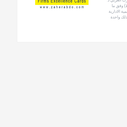
زاهر بشير العبدو المتخصص في التنمية الادارية والقيادة الاستراتيجية (zmils.com) وفق ما
ية الادارية
هر بشير العبدو[2] مناظير ZEcards ليضع بذلك واحدة