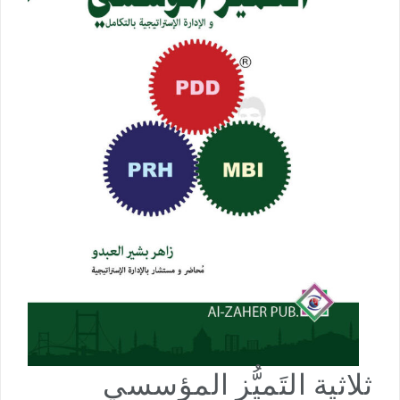
ثلاثية التَميُّز المؤسسي