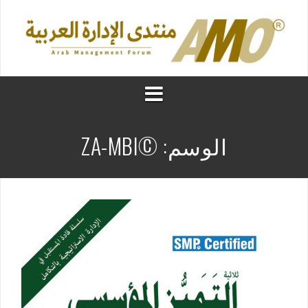
الوسم:
©ZA-MBI