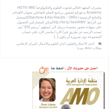
يتشرف المعهد العالي لبحوث العلوم والتكنولوجيا HISTR | NNC
Academy بدعوتكم لحضور برنامج التعلم التفاعلي بعنوان:الأهداف
والنتائج الرئيسية | Objectives & Key Results – OKRsللتسجيل
من الرابط: http://bit.ly/3eeVRWVيمكن للمشاركين الحصول
على شهادة حضور معتمدة ترسل الى ايميلهم “برسم 50$ “يتم
تسديد الرسم عن طريق فيزا كارد | ماستر كارد على حساب
المجموعة دون ضرورة أن يكون […]
أخبار الأعمال والعلوم
,
أخبار العلوم والأعمال
,
المركز الإعلامي
,
مقالات Amo
,
ميديا