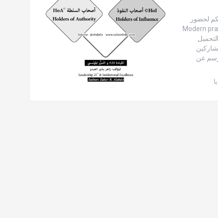
م والتكنولوجيا HISTR | NNC Academy بدعوتكم لحضور
 الممارسات الحديثة في تنفيذ الاستراتيجياتModern practices
in implementing strategies.MPISللتسجيل من الرابط:http://bit.ly/39kzv35لتحميل
https://bit.ly/3kvP2Bيمكن للمشاركين
م 50$ “يتم تسديد الرسم عن
ا