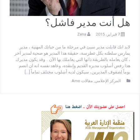
هل أنت مدير فاشل؟
7 فبراير، 2015
Zena
لابد انك قابلت مدير سيئ في مرحلة ما من حياتك المهنية ، مدير
يمارس سلطته بكل غطرسة، حقيقة هذا المدير هو ضحية لمدير آخر
، كان يعامله بالطريقة ذاتها التي يعاملك بها الآن .. وقد يكون مديرك
هذا رفض أسلوب مديره القديم وإنتقده، وعاهد نفسه انه ان انضم
يوماً لصفوف المديرين، سيكون لديه أسلوب مختلف تماماً […]
المركز الإعلامي
,
مقالات Amo