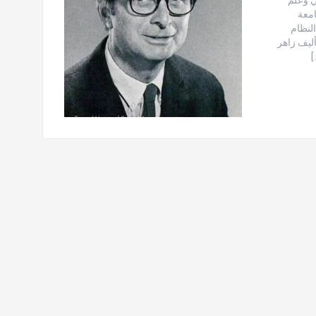
امعة
النظام
أليف زاهر