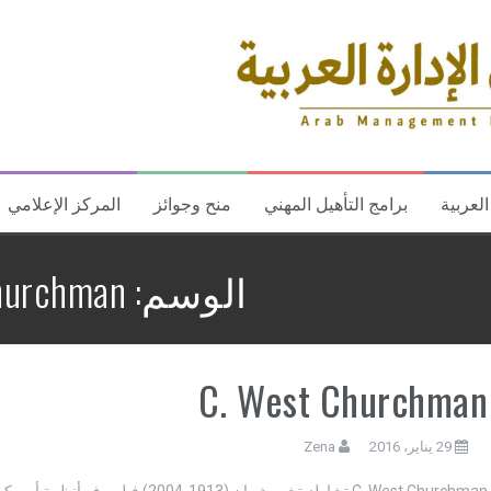
العربية
برامج التأهيل المهني
منح وجوائز
المركز الإعلامي
الوسم:
hurchman
C. West Churchman
29 يناير، 2016
Zena
C. West Churchman تشارلز تشورشمان (1913-2004) فيلسوف أن