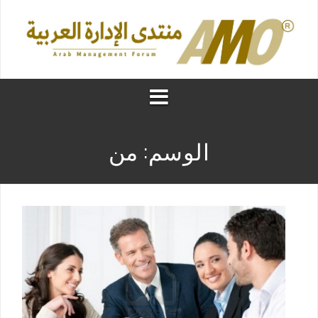
الوسم:
من