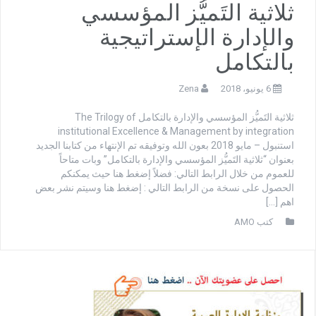
ثلاثية التَميُّز المؤسسي
والإدارة الإستراتيجية
بالتكامل
6 يونيو، 2018
Zena
ثلاثية التَميُّز المؤسسي والإدارة بالتكامل The Trilogy of
institutional Excellence & Management by integration
استنبول – مايو 2018 بعون الله وتوفيقه تم الإنتهاء من كتابنا الجديد
بعنوان “ثلاثية التَميُّز المؤسسي والإدارة بالتكامل” وبات متاحاً
للعموم من خلال الرابط التالي: فضلاً إضغط هنا حيث يمكنكم
الحصول على نسخة من الرابط التالي : إضغط هنا وسيتم نشر بعض
اهم […]
كتب AMO