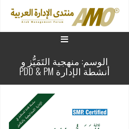
الوسم:
منهجية التَمَيُّز و
أنشطة الإدارة PDD & PM