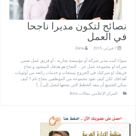
نصائح لتكون مديرا ناجحا
في العمل
7 فبراير، 2015
Zena
سواء كنت مدير شركة أو مؤسسة تجارية ، أو فريق عمل ضمن
شركة او مجموعة عمل حر … النجاح هو هذفك المنشود و نجاح
فريقك او شركتك في الخروج بمنتجات و خدمات رائعة من أولويات
أهدافك. لكن كيف تقود مجموعة من الموظفين بنجاح تام ؟ كيف
يمكن للجميع أن ينفد الخطط التي تضعها لتصل إلى […]
المركز الإعلامي
,
مقالات Amo