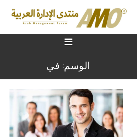
الوسم:
في