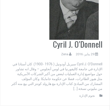
Cyril J. O’Donnell
29 يناير، 2016
Zena
Cyril J. O’Donnell سيريل أودونيل ( 1976 -1900). كان أستاذا في
الإدارة في جامعة كاليفورنيا في لوس أنجلوس – وقال انه تشاور
حول مواضيع إدارة العمليات لبعض من أكبر الشركات الأمريكية
مثل هيوز الطائرات، فضلا عن حكومة جامايكا. وكان المؤلف
المشارك من المبادئ كتاب الإدارة مع هارولد كونتز التي بيع منه أكثر
من مليوني نسخة […]
نجوم الإدارة