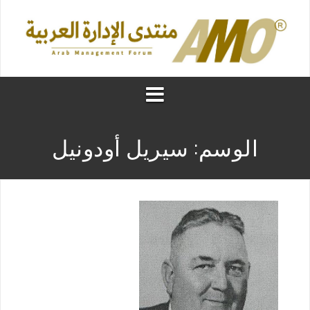
الوسم:
سيريل أودونيل