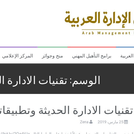
العربية
برامج التأهيل المهني
منح وجوائز
المركز الإعلامي
الوسم:
تقنيات الادارة ا
تقنيات الادارة الحديثة وتطبيقات
25 مارس، 2019
Zena
لمزيد من التفاصيل والتسجيل .. فضلاً اضغط على الرابط التاليhttp://bit.ly/2Oq4jUa