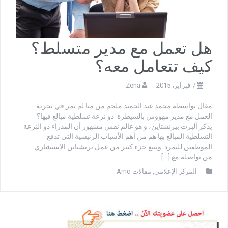
هل تعمل مع مدير متسلط؟
كيف تتعامل معه؟
7 فبراير، 2015
Zena
مقال بواسطة محمد عبد الحميد ملحم من منا لم يمر في تجربة
العمل مع مدير مهووس بالسيطرة ذو نزعة تسلطية مبالغ فيها؟
يذكر ألبرت بيرنشتاين، و هو عالم نفس مشهور أن المدراء ذو النزعة
التسلطية المبالغ بها هم من أهم الأسباب الرئيسية التي تدفع
الموظفين للتمرد. وينبع جزء كبير من عمل برنشتاين الإستشاري
من تواصله مع […]
المركز الإعلامي
,
مقالات Amo