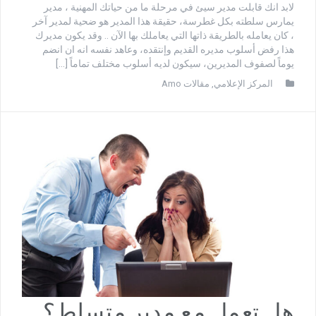
لابد انك قابلت مدير سيئ في مرحلة ما من حياتك المهنية ، مدير
يمارس سلطته بكل غطرسة، حقيقة هذا المدير هو ضحية لمدير آخر
، كان يعامله بالطريقة ذاتها التي يعاملك بها الآن .. وقد يكون مديرك
هذا رفض أسلوب مديره القديم وإنتقده، وعاهد نفسه انه ان انضم
يوماً لصفوف المديرين، سيكون لديه أسلوب مختلف تماماً […]
المركز الإعلامي
,
مقالات Amo
هل تعمل مع مدير متسلط؟