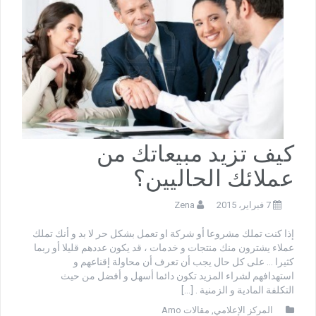
كيف تزيد مبيعاتك من
عملائك الحاليين؟
7 فبراير، 2015
Zena
إذا كنت تملك مشروعا أو شركة او تعمل بشكل حر لا بد و أنك تملك
عملاء يشترون منك منتجات و خدمات ، قد يكون عددهم قليلا أو ربما
كثيرا … على كل حال يجب أن تعرف أن محاولة إقناعهم و
استهدافهم لشراء المزيد تكون دائما أسهل و أفضل من حيث
التكلفة المادية و الزمنية . […]
المركز الإعلامي
,
مقالات Amo