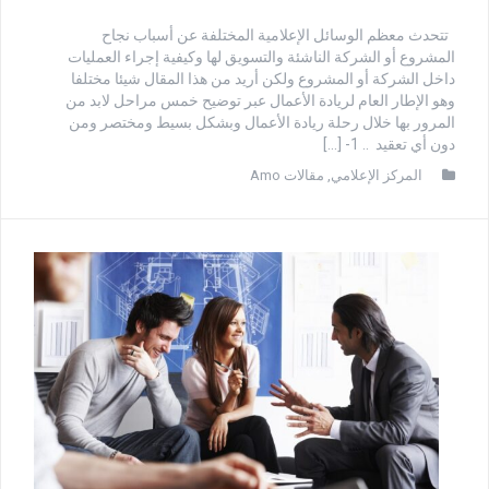
تتحدث معظم الوسائل الإعلامية المختلفة عن أسباب نجاح
المشروع أو الشركة الناشئة والتسويق لها وكيفية إجراء العمليات
داخل الشركة أو المشروع ولكن أريد من هذا المقال شيئا مختلفا
وهو الإطار العام لريادة الأعمال عبر توضيح خمس مراحل لابد من
المرور بها خلال رحلة ريادة الأعمال وبشكل بسيط ومختصر ومن
دون أي تعقيد .. 1- […]
المركز الإعلامي
,
مقالات Amo