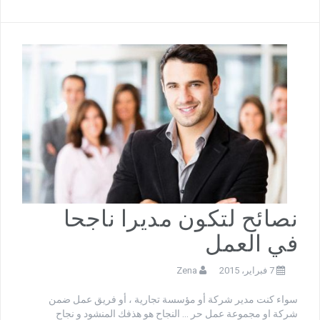
نصائح لتكون مديرا ناجحا
في العمل
7 فبراير، 2015
Zena
سواء كنت مدير شركة أو مؤسسة تجارية ، أو فريق عمل ضمن
شركة او مجموعة عمل حر … النجاح هو هذفك المنشود و نجاح