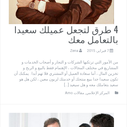
4 طرق لتجعل عميلك سعيدا
بالتعامل معك
7 فبراير، 2015
Zena
من الأمور التي ترتكبها الشركات و التجار و أصحاب الخدمات و
المشاريع في مختلف المجالات ، الإهتمام فقط بالبيع و الربح و
تخزين المال ، أما سعادة العميل أو المشتري فلا تهم أبدا . يمكنك أن
تكون سعيدا جدا ببيع منتجك أو خدمتك لزبون معين ، لكن هل هو
سعيد بتعاملك معه و هل سيعيد […]
المركز الإعلامي
,
مقالات Amo