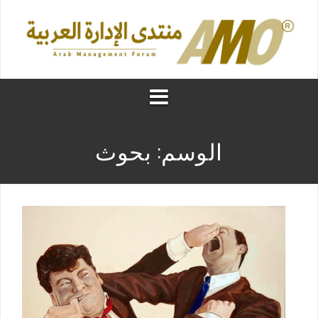
الوسم:
بحوث