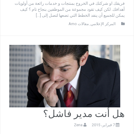
فريقك او شركتك في الخروج بمنتجات و خدمات رائعة من أولويات
أهدافك. لكن كيف تقود مجموعة من الموظفين بنجاح تام ؟ كيف
يمكن للجميع أن ينفد الخطط التي تضعها لتصل إلى […]
المركز الإعلامي
,
مقالات Amo
هل أنت مدير فاشل؟
7 فبراير، 2015
Zena