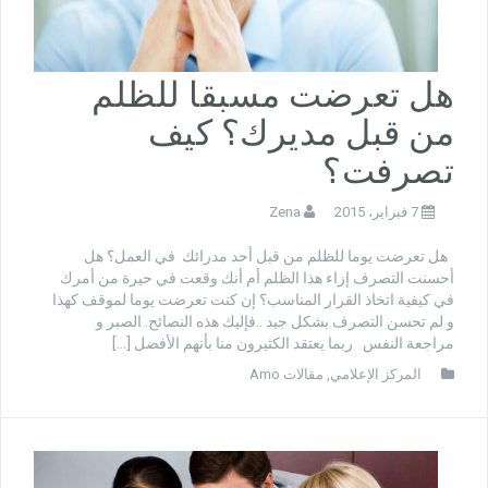
هل تعرضت مسبقا للظلم
من قبل مديرك؟ كيف
تصرفت؟
7 فبراير، 2015
Zena
هل تعرضت يوما للظلم من قبل أحد مدرائك في العمل؟ هل
أحسنت التصرف إزاء هذا الظلم أم أنك وقعت في حيرة من أمرك
في كيفية اتخاذ القرار المناسب؟ إن كنت تعرضت يوما لموقف كهذا
و لم تحسن التصرف بشكل جيد ..فإليك هذه النصائح. الصبر و
مراجعة النفس ربما يعتقد الكثيرون منا بأنهم الأفضل […]
المركز الإعلامي
,
مقالات Amo