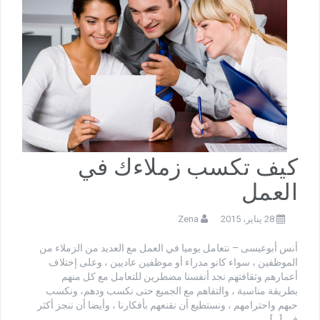
كيف تكسب زملاءك في
العمل
28 يناير، 2015
Zena
أنس أبوعيسى – نتعامل يوميا في العمل مع العديد من الزملاء من
الموظفين ، سواء كانو مدراء أو موظفين عاديين ، وعلى إختلاف
أعمارهم وثقافتهم نجد أنفسنا مضطرين للتعامل مع كل منهم
بطريقة مناسبة ، والتفاهم مع الجميع حتى نكسب ودهم، ونكسب
حبهم واحترامهم ، ونستطيع أن نقنعهم بأفكارنا ، وأيضا أن ننجز أكثر
في […]