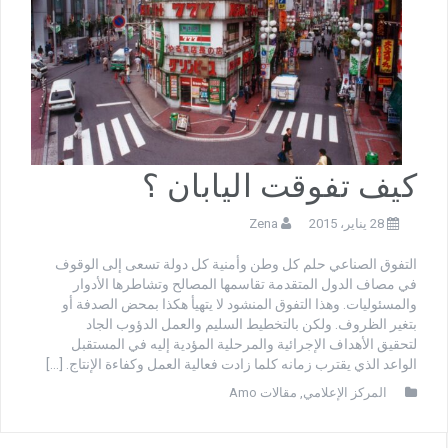
كيف تفوقت اليابان ؟
28 يناير، 2015
Zena
التفوق الصناعي حلم كل وطن وأمنية كل دولة تسعى إلى الوقوف
في مصاف الدول المتقدمة تقاسمها المصالح وتشاطرها الأدوار
والمسئوليات. وهذا التفوق المنشود لا يتهيأ هكذا بمحض الصدفة أو
بتغير الظروف. ولكن بالتخطيط السليم والعمل الدؤوب الجاد
لتحقيق الأهداف الإجرائية والمرحلية المؤدية إليه في المستقبل
الواعد الذي يقترب زمانه كلما زادت فعالية العمل وكفاءة الإنتاج. […]
المركز الإعلامي
,
مقالات Amo