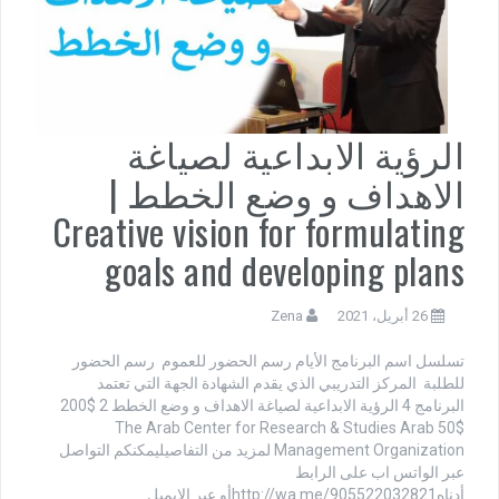
الرؤية الابداعية لصياغة
الاهداف و وضع الخطط |
Creative vision for formulating
goals and developing plans
26 أبريل، 2021
Zena
تسلسل اسم البرنامج الأيام رسم الحضور للعموم رسم الحضور
للطلبة المركز التدريبي الذي يقدم الشهادة الجهة التي تعتمد
البرنامج 4 الرؤية الابداعية لصياغة الاهداف و وضع الخطط 2 $200
$50 The Arab Center for Research & Studies Arab
Management Organization لمزيد من التفاصيليمكنكم التواصل
عبر الواتس اب على الرابط
أدناهhttp://wa.me/905522032821أو عبر الايميل