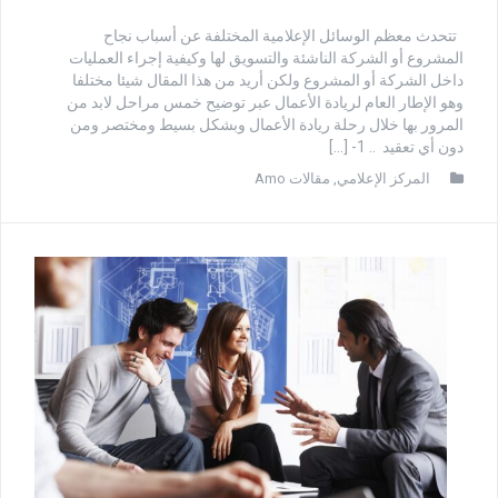
تتحدث معظم الوسائل الإعلامية المختلفة عن أسباب نجاح
المشروع أو الشركة الناشئة والتسويق لها وكيفية إجراء العمليات
داخل الشركة أو المشروع ولكن أريد من هذا المقال شيئا مختلفا
وهو الإطار العام لريادة الأعمال عبر توضيح خمس مراحل لابد من
المرور بها خلال رحلة ريادة الأعمال وبشكل بسيط ومختصر ومن
دون أي تعقيد .. 1- […]
المركز الإعلامي
,
مقالات Amo