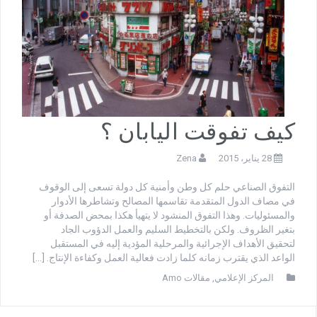
كيف تفوقت اليابان ؟
28 يناير، 2015
Zena
التفوق الصناعي حلم كل وطن وأمنية كل دولة تسعى إلى الوقوف
في مصاف الدول المتقدمة تقاسمها المصالح وتشاطرها الأدوار
والمسئوليات. وهذا التفوق المنشود لا يتهيأ هكذا بمحض الصدفة أو
بتغير الظروف. ولكن بالتخطيط السليم والعمل الدؤوب الجاد
لتحقيق الأهداف الإجرائية والمرحلية المؤدية إليه في المستقبل
الواعد الذي يقترب زمانه كلما زادت فعالية العمل وكفاءة الإنتاج. […]
المركز الإعلامي
,
مقالات Amo