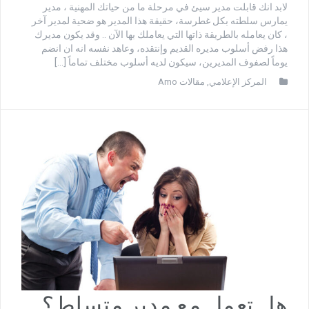
لابد انك قابلت مدير سيئ في مرحلة ما من حياتك المهنية ، مدير
يمارس سلطته بكل غطرسة، حقيقة هذا المدير هو ضحية لمدير آخر
، كان يعامله بالطريقة ذاتها التي يعاملك بها الآن .. وقد يكون مديرك
هذا رفض أسلوب مديره القديم وإنتقده، وعاهد نفسه انه ان انضم
يوماً لصفوف المديرين، سيكون لديه أسلوب مختلف تماماً […]
المركز الإعلامي
,
مقالات Amo
هل تعمل مع مدير متسلط؟