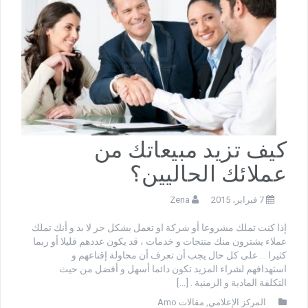
كيف تزيد مبيعاتك من
عملائك الحاليين؟
7 فبراير، 2015
Zena
إذا كنت تملك مشروعا أو شركة او تعمل بشكل حر لا بد و أنك تملك
عملاء يشترون منك منتجات و خدمات ، قد يكون عددهم قليلا أو ربما
كثيرا … على كل حال يجب أن تعرف أن محاولة إقناعهم و
استهدافهم لشراء المزيد تكون دائما أسهل و أفضل من حيث
التكلفة المادية و الزمنية . […]
المركز الإعلامي
,
مقالات Amo