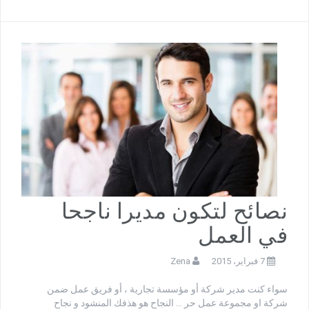
نصائح لتكون مديرا ناجحا
في العمل
7 فبراير، 2015
Zena
سواء كنت مدير شركة أو مؤسسة تجارية ، أو فريق عمل ضمن
شركة او مجموعة عمل حر … النجاح هو هذفك المنشود و نجاح