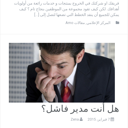
فريقك او شركتك في الخروج بمنتجات و خدمات رائعة من أولويات
أهدافك. لكن كيف تقود مجموعة من الموظفين بنجاح تام ؟ كيف
يمكن للجميع أن ينفد الخطط التي تضعها لتصل إلى […]
المركز الإعلامي
,
مقالات Amo
هل أنت مدير فاشل؟
7 فبراير، 2015
Zena