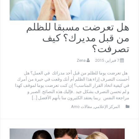
هل تعرضت مسبقا للظلم
من قبل مديرك؟ كيف
تصرفت؟
7 فبراير، 2015
Zena
هل تعرضت يوما للظلم من قبل أحد مدرائك في العمل؟ هل
أحسنت التصرف إزاء هذا الظلم أم أنك وقعت في حيرة من أمرك
في كيفية اتخاذ القرار المناسب؟ إن كنت تعرضت يوما لموقف كهذا
و لم تحسن التصرف بشكل جيد ..فإليك هذه النصائح. الصبر و
مراجعة النفس ربما يعتقد الكثيرون منا بأنهم الأفضل […]
المركز الإعلامي
,
مقالات Amo