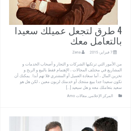
4 طرق لتجعل عميلك سعيدا
بالتعامل معك
7 فبراير، 2015
Zena
من الأمور التي ترتكبها الشركات و التجار و أصحاب الخدمات و
المشاريع في مختلف المجالات ، الإهتمام فقط بالبيع و الربح و
تخزين المال ، أما سعادة العميل أو المشتري فلا تهم أبدا . يمكنك أن
تكون سعيدا جدا ببيع منتجك أو خدمتك لزبون معين ، لكن هل هو
سعيد بتعاملك معه و هل سيعيد […]
المركز الإعلامي
,
مقالات Amo