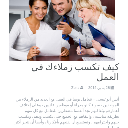
كيف تكسب زملاءك في
العمل
28 يناير، 2015
Zena
أنس أبوعيسى – نتعامل يوميا في العمل مع العديد من الزملاء من
الموظفين ، سواء كانو مدراء أو موظفين عاديين ، وعلى إختلاف
أعمارهم وثقافتهم نجد أنفسنا مضطرين للتعامل مع كل منهم
بطريقة مناسبة ، والتفاهم مع الجميع حتى نكسب ودهم، ونكسب
حبهم واحترامهم ، ونستطيع أن نقنعهم بأفكارنا ، وأيضا أن ننجز أكثر
في […]