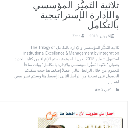
ثلاثية التَميُّز المؤسسي
والإدارة الإستراتيجية
بالتكامل
6 يونيو، 2018
Zena
ثلاثية التَميُّز المؤسسي والإدارة بالتكامل The Trilogy of
institutional Excellence & Management by integration
استنبول – مايو 2018 بعون الله وتوفيقه تم الإنتهاء من كتابنا الجديد
بعنوان “ثلاثية التَميُّز المؤسسي والإدارة بالتكامل” وبات متاحاً
للعموم من خلال الرابط التالي: فضلاً إضغط هنا حيث يمكنكم
الحصول على نسخة من الرابط التالي : إضغط هنا وسيتم نشر بعض
اهم […]
كتب AMO