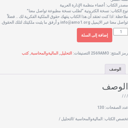
صدر الكتاب: أعضاء منظمة الإدارة العربية
وع الكتاب: نسخة الكترونية “لطلب نسخة مطبوعة تواصل معنا”
لاحظة: اذا كنت تعتقد أن هذا الكتاب ينتهك حقوق الملكية الفكرية لك .. فضلاً
واصل معنا عبر الايميل
info@amo1.org
و أرفق ما يثبت ملكيتك لتلك الحقوق.
إضافة إلى السلة
مز المنتج:
2569AMO
التصنيفات:
التحليل
,
الماليةوالمحاسبة
,
كتب
الوصف
لوصف
/ / 
دد الصفحات: 130
خصص الكتاب: الماليةوالمحاسبة /التحليل /