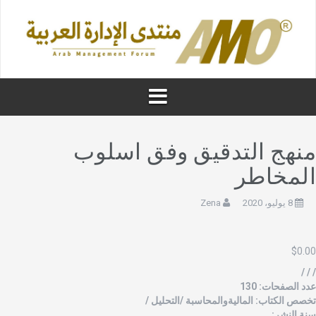
نهج التدقيق وفق اسلوب
لمخاطر
8 يوليو، 2020
Zena
$
0.0
/ / 
دد الصفحات: 130
خصص الكتاب: الماليةوالمحاسبة /التحليل /
نة النشر: