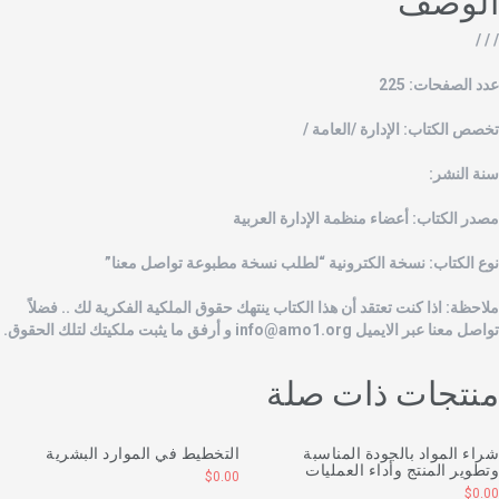
/ / 
دد الصفحات: 225
خصص الكتاب: الإدارة /العامة /
نة النشر:
صدر الكتاب: أعضاء منظمة الإدارة العربية
وع الكتاب: نسخة الكترونية “لطلب نسخة مطبوعة تواصل معنا”
لاحظة: اذا كنت تعتقد أن هذا الكتاب ينتهك حقوق الملكية الفكرية لك .. فضلاً
واصل معنا عبر الايميل
info@amo1.org
و أرفق ما يثبت ملكيتك لتلك الحقوق.
نتجات ذات صلة
راء المواد بالجودة المناسبة
التخطيط في الموارد البشرية
تطوير المنتج وأداء العمليات
$
0.00
$
0.0