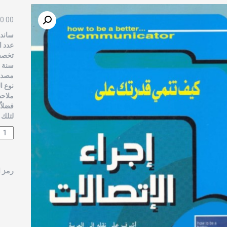
0.00
ساندي
عدد ال
تخصص 
سنة الن
مصدر 
نوع ا
ملاحظ
فضلاً
لتلك 
رمز ا