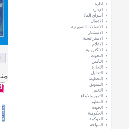
ادارة
الإدارة
أسواق المال
الاتصال
الاتصالات التسويقية
الاستثمار
الاستراتيجية
الاعلام
الالكترونية
البحوث
ا
التأمين
التجارة
من
التحليل
التخطيط
التسويق
التغيير
التميز والابداع
التنظيم
الجودة
الحكومية
الحوكمة
السياحة