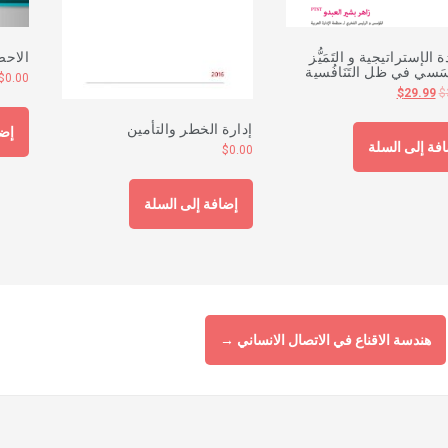
ة الإستراتيجية و التَمَيُّز
الاحص
َسَسي في ظل التَنَافُسية
$
0.00
$
29.99
$
إدارة الخطر والتأمين
إضا
فة إلى السلة
$
0.00
إضافة إلى السلة
هندسة الاقناع في الاتصال الانساني
→