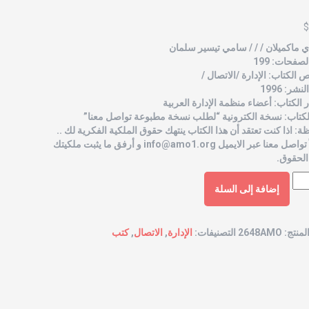
$
 ماكميلان / / / سامي تيسير سلمان
صفحات: 199
الكتاب: الإدارة /الاتصال /
شر: 1996
الكتاب: أعضاء منظمة الإدارة العربية
لكتاب: نسخة الكترونية “لطلب نسخة مطبوعة تواصل معنا”
ة: اذا كنت تعتقد أن هذا الكتاب ينتهك حقوق الملكية الفكرية لك ..
 تواصل معنا عبر الايميل
info@amo1.org
و أرفق ما يثبت ملكيتك
الحقوق.
إضافة إلى السلة
لمنتج:
2648AMO
التصنيفات:
الإدارة
,
الاتصال
,
كتب