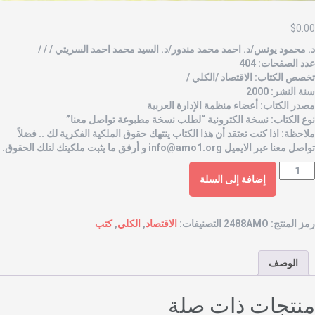
$
0.0
. محمود يونس/د. احمد محمد مندور/د. السيد محمد احمد السريتي / / /
دد الصفحات: 404
خصص الكتاب: الاقتصاد /الكلي /
نة النشر: 2000
صدر الكتاب: أعضاء منظمة الإدارة العربية
وع الكتاب: نسخة الكترونية “لطلب نسخة مطبوعة تواصل معنا”
لاحظة: اذا كنت تعتقد أن هذا الكتاب ينتهك حقوق الملكية الفكرية لك .. فضلاً
واصل معنا عبر الايميل
info@amo1.org
و أرفق ما يثبت ملكيتك لتلك الحقوق.
إضافة إلى السلة
مز المنتج:
2488AMO
التصنيفات:
الاقتصاد
,
الكلي
,
كتب
الوصف
نتجات ذات صلة