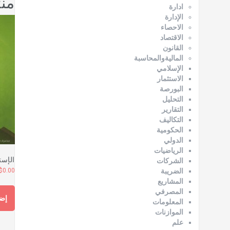
من
ادارة
الإدارة
الاحصاء
الاقتصاد
القانون
الماليةوالمحاسبة
الإسلامي
الاستثمار
البورصة
التحليل
التقارير
التكاليف
الحكومية
الدولي
الرياضيات
الإست
الشركات
$
0.00
الضريبة
المشاريع
المصرفي
إضا
المعلومات
الموازنات
علم