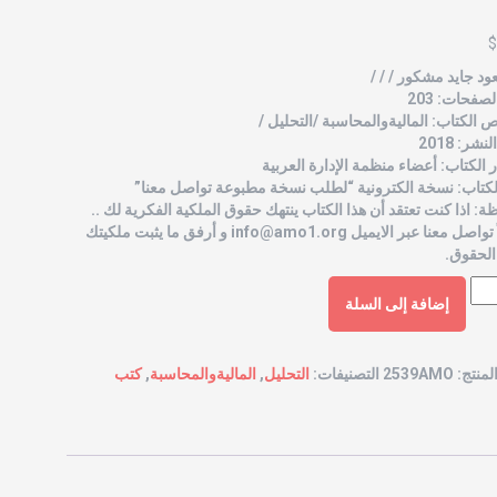
$
ود جايد مشكور / / /
صفحات: 203
الكتاب: الماليةوالمحاسبة /التحليل /
شر: 2018
الكتاب: أعضاء منظمة الإدارة العربية
لكتاب: نسخة الكترونية “لطلب نسخة مطبوعة تواصل معنا”
ة: اذا كنت تعتقد أن هذا الكتاب ينتهك حقوق الملكية الفكرية لك ..
 تواصل معنا عبر الايميل
info@amo1.org
و أرفق ما يثبت ملكيتك
الحقوق.
إضافة إلى السلة
لمنتج:
2539AMO
التصنيفات:
التحليل
,
الماليةوالمحاسبة
,
كتب