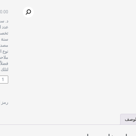
0.00
د. سع
عدد ال
تخصص 
سنة الن
مصدر 
نوع ا
ملاحظ
فضلاً
لتلك 
رمز ا
لوصف