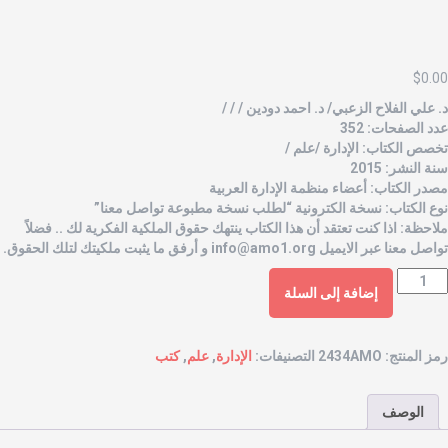
$
0.0
. علي الفلاح الزعبي/ د. احمد دودين / / /
دد الصفحات: 352
خصص الكتاب: الإدارة /علم /
نة النشر: 2015
صدر الكتاب: أعضاء منظمة الإدارة العربية
وع الكتاب: نسخة الكترونية “لطلب نسخة مطبوعة تواصل معنا”
لاحظة: اذا كنت تعتقد أن هذا الكتاب ينتهك حقوق الملكية الفكرية لك .. فضلاً
واصل معنا عبر الايميل
info@amo1.org
و أرفق ما يثبت ملكيتك لتلك الحقوق.
إضافة إلى السلة
مز المنتج:
2434AMO
التصنيفات:
الإدارة
,
علم
,
كتب
الوصف