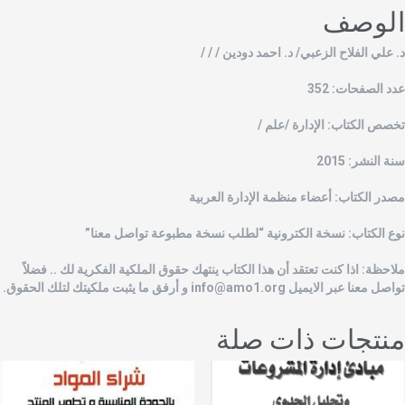
لوصف
. علي الفلاح الزعبي/ د. احمد دودين / / /
دد الصفحات: 352
خصص الكتاب: الإدارة /علم /
نة النشر: 2015
صدر الكتاب: أعضاء منظمة الإدارة العربية
وع الكتاب: نسخة الكترونية “لطلب نسخة مطبوعة تواصل معنا”
لاحظة: اذا كنت تعتقد أن هذا الكتاب ينتهك حقوق الملكية الفكرية لك .. فضلاً
واصل معنا عبر الايميل
info@amo1.org
و أرفق ما يثبت ملكيتك لتلك الحقوق.
نتجات ذات صلة