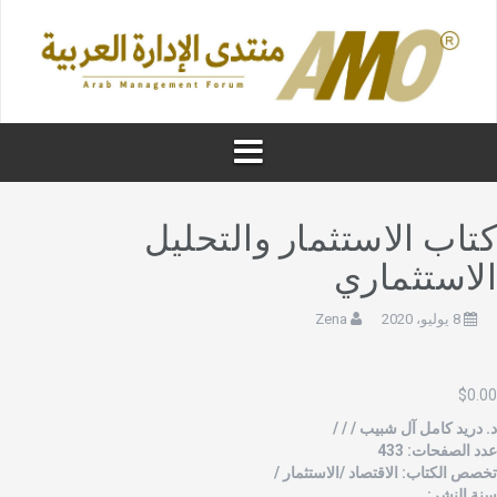
تاب الاستثمار والتحليل
لاستثماري
8 يوليو، 2020
Zena
$
0.0
. دريد كامل آل شبيب / / /
دد الصفحات: 433
خصص الكتاب: الاقتصاد /الاستثمار /
نة النشر: