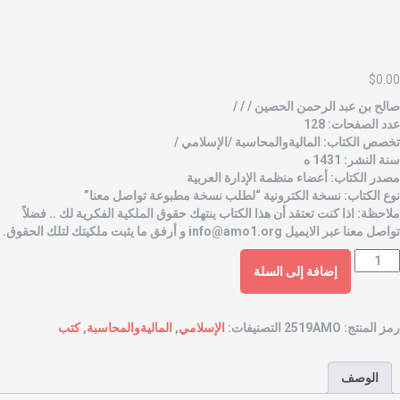
$
0.0
الح بن عبد الرحمن الحصين / / /
دد الصفحات: 128
خصص الكتاب: الماليةوالمحاسبة /الإسلامي /
نة النشر: 1431 ه
صدر الكتاب: أعضاء منظمة الإدارة العربية
وع الكتاب: نسخة الكترونية “لطلب نسخة مطبوعة تواصل معنا”
لاحظة: اذا كنت تعتقد أن هذا الكتاب ينتهك حقوق الملكية الفكرية لك .. فضلاً
واصل معنا عبر الايميل
info@amo1.org
و أرفق ما يثبت ملكيتك لتلك الحقوق.
إضافة إلى السلة
مز المنتج:
2519AMO
التصنيفات:
الإسلامي
,
الماليةوالمحاسبة
,
كتب
الوصف