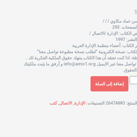
$
ن عماد مكاوي / / /
صفحات: 293
الكتاب: الإدارة /الاتصال /
شر: 1997
الكتاب: أعضاء منظمة الإدارة العربية
لكتاب: نسخة الكترونية “لطلب نسخة مطبوعة تواصل معنا”
ة: اذا كنت تعتقد أن هذا الكتاب ينتهك حقوق الملكية الفكرية لك ..
 تواصل معنا عبر الايميل
info@amo1.org
و أرفق ما يثبت ملكيتك
الحقوق.
إضافة إلى السلة
لمنتج:
2647AMO
التصنيفات:
الإدارة
,
الاتصال
,
كتب