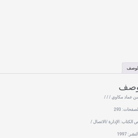
لوصف
وصف
ن عماد مكاوي / / /
صفحات: 293
الكتاب: الإدارة /الاتصال /
شر: 1997