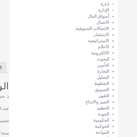
ادارة
الإدارة
أسواق المال
الاتصال
الاتصالات التسويقية
الاستثمار
الاستراتيجية
الاعلام
الالكترونية
البحوث
التأمين
ا
التجارة
التحليل
ال
التخطيط
التسويق
التغيير
د. حس
التميز والابداع
التنظيم
عدد ال
الجودة
الحكومية
تخصص 
الحوكمة
السياحة
سنة الن