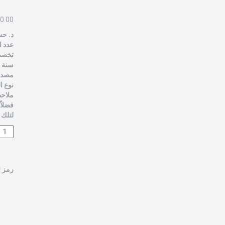
0.00
د. حس
عدد ال
تخصص 
سنة الن
مصدر 
نوع ا
ملاحظ
فضلاً
لتلك 
رمز ا