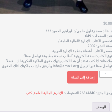
$
0.0
. خالد سعد زغلول حلمي/د. ابراهيم الحمود / / /
دد الصفحات: 649
خصص الكتاب: الإدارة /المالية العامة /
نة النشر: 2002
صدر الكتاب: أعضاء منظمة الإدارة العربية
وع الكتاب: نسخة الكترونية “لطلب نسخة مطبوعة تواصل معنا”
لاحظة: اذا كنت تعتقد أن هذا الكتاب ينتهك حقوق الملكية الفكرية لك .. فضلاً
واصل معنا عبر الايميل
info@amo1.org
و أرفق ما يثبت ملكيتك لتلك الحقوق.
إضافة إلى السلة
مز المنتج:
2634AMO
التصنيفات:
الإدارة
,
المالية العامة
,
كتب
الوصف