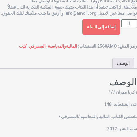
وع الكتاب: نسخة الكترونية “لطلب نسخة مطبوعة تواصل معنا”
لاحظة: اذا كنت تعتقد أن هذا الكتاب ينتهك حقوق الملكية الفكرية لك .. فضلاً
واصل معنا عبر الايميل
info@amo1.org
و أرفق ما يثبت ملكيتك لتلك الحقوق.
إضافة إلى السلة
مز المنتج:
2560AMO
التصنيفات:
الماليةوالمحاسبة
,
المصرفي
,
كتب
الوصف
لوصف
كريا مهران / / /
دد الصفحات: 146
خصص الكتاب: الماليةوالمحاسبة /المصرفي /
نة النشر: 2017