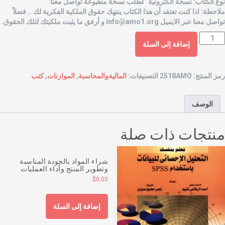
وع الكتاب: نسخة الكترونية “لطلب نسخة مطبوعة تواصل معنا”
لاحظة: اذا كنت تعتقد أن هذا الكتاب ينتهك حقوق الملكية الفكرية لك .. فضلاً
واصل معنا عبر الايميل
info@amo1.org
و أرفق ما يثبت ملكيتك لتلك الحقوق.
إضافة إلى السلة
مز المنتج:
2518AMO
التصنيفات:
الماليةوالمحاسبة
,
الموازنات
,
كتب
الوصف
نتجات ذات صلة
شراء المواد بالجودة المناسبة
وتطوير المنتج وأداء العمليات
$
0.00
إضافة إلى السلة