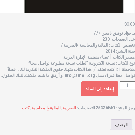
$
0.0
. فؤاد توفيق ياسين / / /
دد الصفحات: 230
خصص الكتاب: الماليةوالمحاسبة /الضريبة /
نة النشر: 2014
صدر الكتاب: أعضاء منظمة الإدارة العربية
وع الكتاب: نسخة الكترونية “لطلب نسخة مطبوعة تواصل معنا”
لاحظة: اذا كنت تعتقد أن هذا الكتاب ينتهك حقوق الملكية الفكرية لك .. فضلاً
واصل معنا عبر الايميل
info@amo1.org
و أرفق ما يثبت ملكيتك لتلك الحقوق.
إضافة إلى السلة
مز المنتج:
2533AMO
التصنيفات:
الضريبة
,
الماليةوالمحاسبة
,
كتب
الوصف