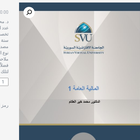
0.00
د. مح
عدد ال
تخصص 
سنة الن
مصدر 
نوع ا
ملاحظ
فضلاً
لتلك 
رمز ا