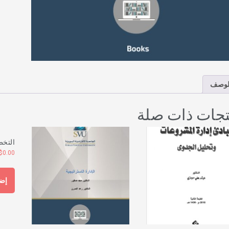
لوصف
تجات ذات صلة
التخط
$
0.00
إضا