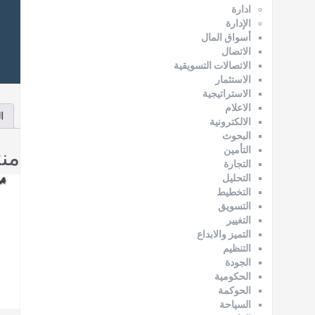
ادارة
الإدارة
أسواق المال
الاتصال
الاتصالات التسويقية
الاستثمار
الاستراتيجية
الاعلام
ا
الالكترونية
البحوث
من
التأمين
التجارة
التحليل
التخطيط
التسويق
التغيير
التميز والابداع
التنظيم
الجودة
الحكومية
الحوكمة
السياحة