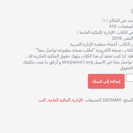
$
مد خير العكام / / /
صفحات: 410
الكتاب: الإدارة /المالية العامة /
شر: 2018
الكتاب: أعضاء منظمة الإدارة العربية
لكتاب: نسخة الكترونية “لطلب نسخة مطبوعة تواصل معنا”
ة: اذا كنت تعتقد أن هذا الكتاب ينتهك حقوق الملكية الفكرية لك ..
 تواصل معنا عبر الايميل
info@amo1.org
و أرفق ما يثبت ملكيتك
الحقوق.
إضافة إلى السلة
لمنتج:
2629AMO
التصنيفات:
الإدارة
,
المالية العامة
,
كتب