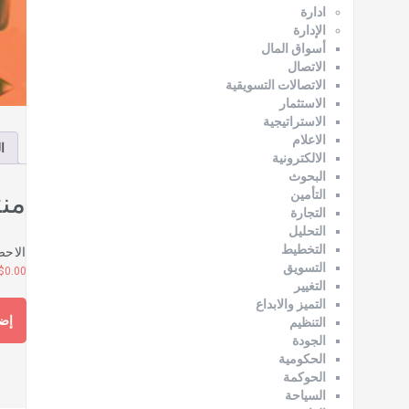
ادارة
الإدارة
أسواق المال
الاتصال
الاتصالات التسويقية
الاستثمار
الاستراتيجية
الاعلام
ا
الالكترونية
البحوث
من
التأمين
التجارة
التحليل
الاحص
التخطيط
التسويق
$
0.00
التغيير
التميز والابداع
إضا
التنظيم
الجودة
الحكومية
الحوكمة
السياحة