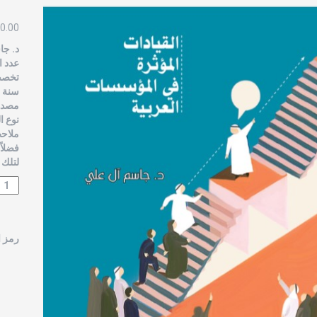
0.00
ﺩ. ﺟﺎ
عدد ال
تخصص 
سنة الن
مصدر 
نوع ا
ملاحظ
فضلاً
لتلك 
رمز ا