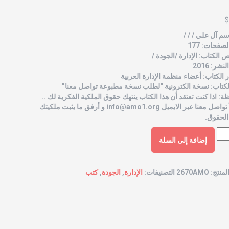
$
ﺳﻢ ﺁﻝ ﻋﻠﻲ / / /
صفحات: 177
الكتاب: الإدارة /الجودة /
شر: 2016
الكتاب: أعضاء منظمة الإدارة العربية
لكتاب: نسخة الكترونية “لطلب نسخة مطبوعة تواصل معنا”
ة: اذا كنت تعتقد أن هذا الكتاب ينتهك حقوق الملكية الفكرية لك ..
 تواصل معنا عبر الايميل
info@amo1.org
و أرفق ما يثبت ملكيتك
الحقوق.
إضافة إلى السلة
لمنتج:
2670AMO
التصنيفات:
الإدارة
,
الجودة
,
كتب